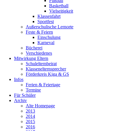
Fußball
Basketball
Vielseitigkeit
Klassenfahrt
Sportfest
Außerschulische Lernorte
Feste & Feiern
Einschulung
Karneval
Bücherei
Verschiedenes
Mitwirkung Eltern
Schulelternbeirat
Klassenelternsprecher
Förderkreis Kiga & GS
Infos
Ferien & Feiertage
Termine
Für Schüler
Archiv
Alte Homepage
2013
2014
2015
2016