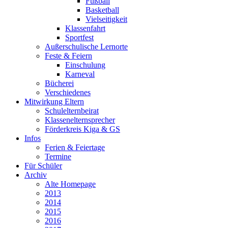
Fußball
Basketball
Vielseitigkeit
Klassenfahrt
Sportfest
Außerschulische Lernorte
Feste & Feiern
Einschulung
Karneval
Bücherei
Verschiedenes
Mitwirkung Eltern
Schulelternbeirat
Klassenelternsprecher
Förderkreis Kiga & GS
Infos
Ferien & Feiertage
Termine
Für Schüler
Archiv
Alte Homepage
2013
2014
2015
2016