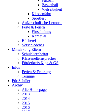
Fußball
Basketball
Vielseitigkeit
Klassenfahrt
Sportfest
Außerschulische Lernorte
Feste & Feiern
Einschulung
Karneval
Bücherei
Verschiedenes
Mitwirkung Eltern
Schulelternbeirat
Klassenelternsprecher
Förderkreis Kiga & GS
Infos
Ferien & Feiertage
Termine
Für Schüler
Archiv
Alte Homepage
2013
2014
2015
2016