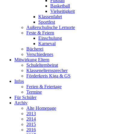
Fußball
Basketball
Vielseitigkeit
Klassenfahrt
Sportfest
Außerschulische Lernorte
Feste & Feiern
Einschulung
Karneval
Bücherei
Verschiedenes
Mitwirkung Eltern
Schulelternbeirat
Klassenelternsprecher
Förderkreis Kiga & GS
Infos
Ferien & Feiertage
Termine
Für Schüler
Archiv
Alte Homepage
2013
2014
2015
2016