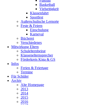
Fußball
Basketball
Vielseitigkeit
Klassenfahrt
Sportfest
Außerschulische Lernorte
Feste & Feiern
Einschulung
Karneval
Bücherei
Verschiedenes
Mitwirkung Eltern
Schulelternbeirat
Klassenelternsprecher
Förderkreis Kiga & GS
Infos
Ferien & Feiertage
Termine
Für Schüler
Archiv
Alte Homepage
2013
2014
2015
2016