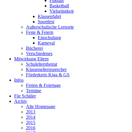
Fußball
Basketball
Vielseitigkeit
Klassenfahrt
Sportfest
Außerschulische Lernorte
Feste & Feiern
Einschulung
Karneval
Bücherei
Verschiedenes
Mitwirkung Eltern
Schulelternbeirat
Klassenelternsprecher
Förderkreis Kiga & GS
Infos
Ferien & Feiertage
Termine
Für Schüler
Archiv
Alte Homepage
2013
2014
2015
2016