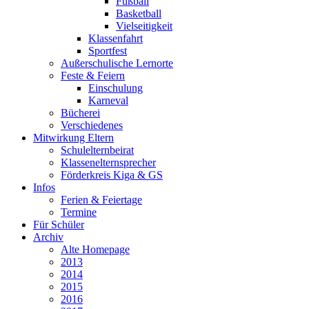
Fußball
Basketball
Vielseitigkeit
Klassenfahrt
Sportfest
Außerschulische Lernorte
Feste & Feiern
Einschulung
Karneval
Bücherei
Verschiedenes
Mitwirkung Eltern
Schulelternbeirat
Klassenelternsprecher
Förderkreis Kiga & GS
Infos
Ferien & Feiertage
Termine
Für Schüler
Archiv
Alte Homepage
2013
2014
2015
2016