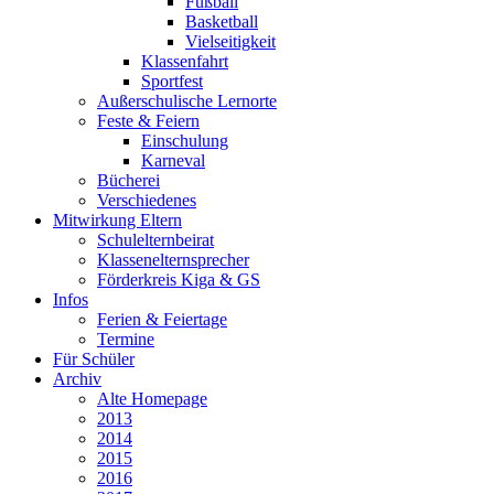
Fußball
Basketball
Vielseitigkeit
Klassenfahrt
Sportfest
Außerschulische Lernorte
Feste & Feiern
Einschulung
Karneval
Bücherei
Verschiedenes
Mitwirkung Eltern
Schulelternbeirat
Klassenelternsprecher
Förderkreis Kiga & GS
Infos
Ferien & Feiertage
Termine
Für Schüler
Archiv
Alte Homepage
2013
2014
2015
2016